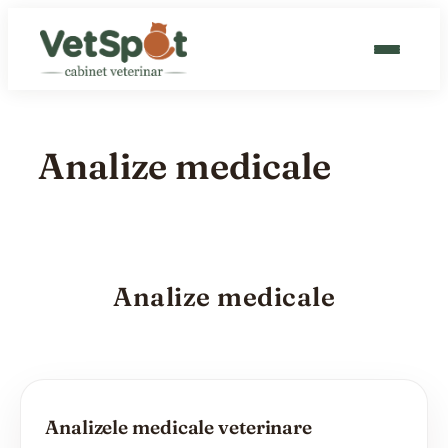
Sari
la
conținut
CABINET VETERINAR
Analize medicale
GROOMING
CAT HOTEL
BLOG
Analize medicale
CONTACT
PROGRAMEAZĂ
Analizele medicale veterinare