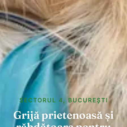
SECTORUL 4, BUCUREȘTI
Grijă prietenoasă și
răbdătoare pentru