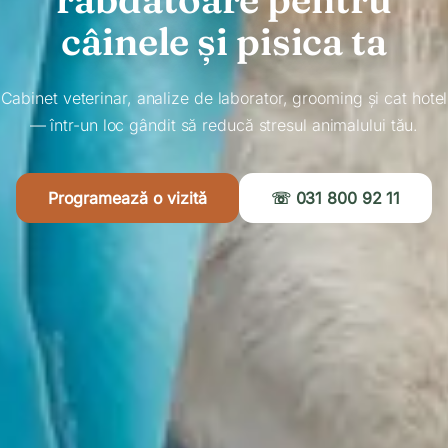
câinele și pisica ta
Cabinet veterinar, analize de laborator, grooming și cat hotel
— într-un loc gândit să reducă stresul animalului tău.
Programează o vizită
☏ 031 800 92 11