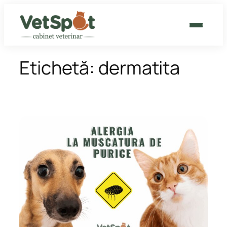
Sari
la
conținut
CABINET VETERINAR
Etichetă:
dermatita
GROOMING
CAT HOTEL
BLOG
CONTACT
PROGRAMEAZĂ