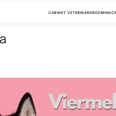
CABINET VETERINAR
GROOMING
C
ia