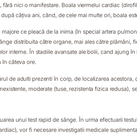
i, fără nici o manifestare. Boala viermelui cardiac (dirofi
a după câțiva ani, când, de cele mai multe ori, boala est
ge majore ce pleacă de la inima (în special artera pulmo
ge distribuita către organe, mai ales către plămâni, fic
or interne. În stadiile avansate ale bolii, cand ajung în
 în câteva ore.
l de adulti prezenti în corp, de localizarea acestora, 
nexistente, moderate (tuse, rezistenta fizica redusa), s
area unui test rapid de sânge. În urma efectuarii testulu
rdiac), vor fi necesare investigatii medicale suplimentar