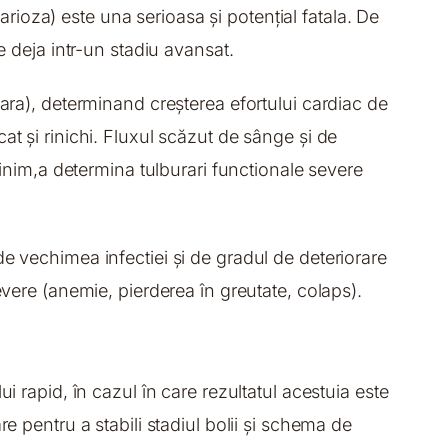
larioza) este una serioasa și potențial fatala. De
e deja intr-un stadiu avansat.
nara), determinand creșterea efortului cardiac de
at și rinichi. Fluxul scăzut de sânge și de
 inim,a determina tulburari functionale severe
de vechimea infectiei și de gradul de deteriorare
evere (anemie, pierderea în greutate, colaps).
i rapid, în cazul în care rezultatul acestuia este
e pentru a stabili stadiul bolii și schema de