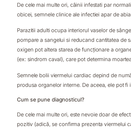
De cele mai multe ori, câinii infestati par normal
obicei, semnele clinice ale infectiei apar de abi
Parazitii adulti ocupa interiorul vaselor de sân
pompare a sangelui si reducand cantitatea de sân
oxigen pot altera starea de funcționare a organel
(ex: sindrom caval), care pot determina moartea
Semnele bolii viermelui cardiac depind de număru
produsa organelor interne. De aceea, ele pot fi i
Cum se pune diagnosticul?
De cele mai multe ori, este nevoie doar de efectu
pozitiv (adică, se confirma prezenta viermelui ca