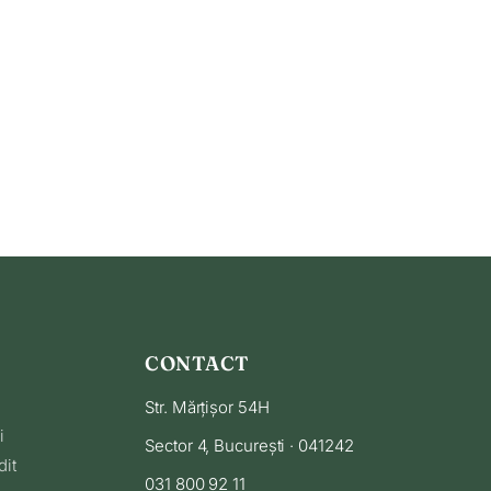
CONTACT
Str. Mărțișor 54H
i
Sector 4, București · 041242
dit
031 800 92 11