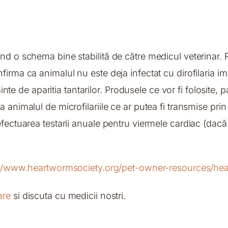
nd o schema bine stabilită de către medicul veterinar. P
irma ca animalul nu este deja infectat cu dirofilaria imm
ainte de aparitia tantarilor. Produsele ce vor fi folosite,
a animalul de microfilariile ce ar putea fi transmise pr
efectuarea testarii anuale pentru viermele cardiac (dacă
://www.heartwormsociety.org/pet-owner-resources/he
are
si discuta cu medicii nostri.