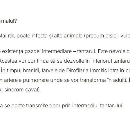
imalul?
i rar, poate infecta și alte animale (precum pisici, vulpi,
 de existența gazdei intermediare – tantarul. Este nevoie
. Acestea vor continua să se dezvolte în interiorul tantarul
 timpul hranirii, larvele de Dirofilaria Immitis intra în 
 arterele pulmonare unde se vor transforma în adulti. În
x: sindrom caval).
 se poate transmite doar prin intermediul tantarului.