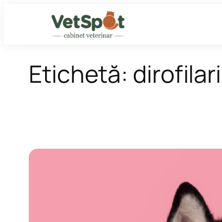
Sari
la
conținut
Etichetă:
dirofilar