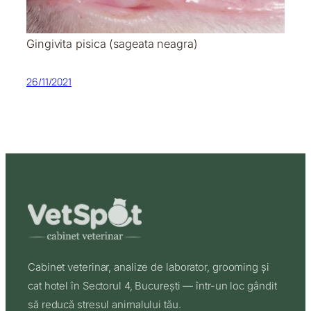
Gingivita pisica (sageata neagra)
26/11/2021
Cabinet veterinar, analize de laborator, grooming și
cat hotel în Sectorul 4, București — într-un loc gândit
să reducă stresul animalului tău.