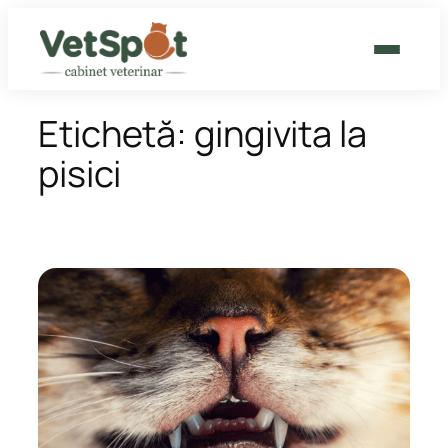
Sari
la
conținut
CABINET VETERINAR
Etichetă:
gingivita la
pisici
GROOMING
CAT HOTEL
BLOG
CONTACT
PROGRAMEAZĂ