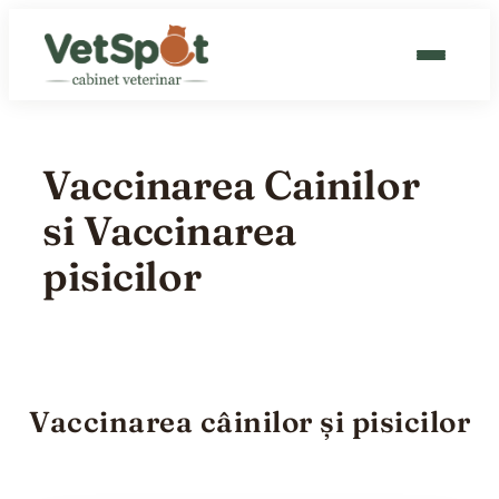
Sari
la
conținut
CABINET VETERINAR
Vaccinarea Cainilor
GROOMING
si Vaccinarea
CAT HOTEL
pisicilor
BLOG
CONTACT
Vaccinarea câinilor și pisicilor
PROGRAMEAZĂ