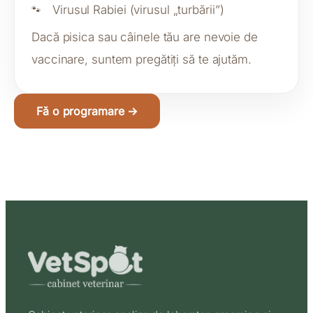
Virusul Rabiei (virusul „turbării”)
Dacă pisica sau câinele tău are nevoie de
vaccinare, suntem pregătiți să te ajutăm.
Fă o programare →