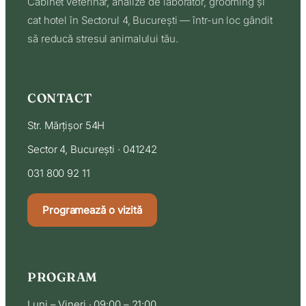
Cabinet veterinar, analize de laborator, grooming și
cat hotel în Sectorul 4, București — într-un loc gândit
să reducă stresul animalului tău.
CONTACT
Str. Mărțișor 54H
Sector 4, București · 041242
031 800 92 11
Programează o vizită
PROGRAM
Luni – Vineri · 09:00 – 21:00