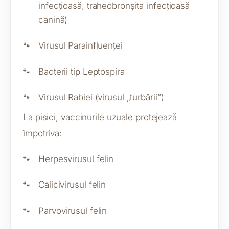
infecțioasă, traheobronșita infecțioasă
canină)
Virusul Parainfluenței
Bacterii tip Leptospira
Virusul Rabiei (virusul „turbării”)
La pisici, vaccinurile uzuale protejează
împotriva:
Herpesvirusul felin
Calicivirusul felin
Parvovirusul felin