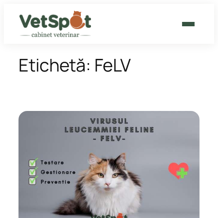
Sari
la
conținut
CABINET VETERINAR
Etichetă:
FeLV
GROOMING
CAT HOTEL
BLOG
CONTACT
PROGRAMEAZĂ