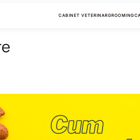
CABINET VETERINAR
GROOMING
C
re