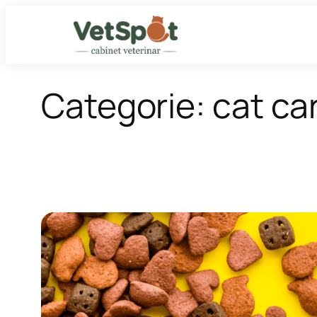
Sari
la
conținut
Categorie:
cat ca