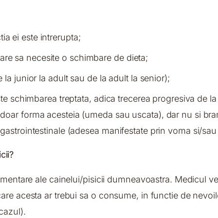
a ei este intrerupta;
are sa necesite o schimbare de dieta;
 la junior la adult sau de la adult la senior);
te schimbarea treptata, adica trecerea progresiva de la v
oar forma acesteia (umeda sau uscata), dar nu si bran
astrointestinale (adesea manifestate prin voma si/sau 
cii?
imentare ale cainelui/pisicii dumneavoastra. Medicul vet
care acesta ar trebui sa o consume, in functie de nevo
cazul).