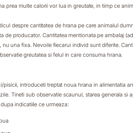
 prea multe calorii vor lua in greutate, in timp ce ani
edicul despre cantitatea de hrana pe care animalul dum
a de producator. Cantitatea mentionata pe ambalaj (ades
, nu una fixa. Nevoile fiecarui individ sunt diferite. Cant
servatie greutatea si felul in care consuma hrana.
/pisicii, introduceti treptat noua hrana in alimentatia
le. Tineti sub observatie scaunul, starea generala si ap
a dupa indicatiile ce urmeaza:
noua