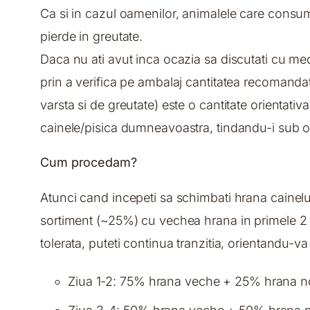
Ca si in cazul oamenilor, animalele care consuma
pierde in greutate.
Daca nu ati avut inca ocazia sa discutati cu m
prin a verifica pe ambalaj cantitatea recomandat
varsta si de greutate) este o cantitate orientativa
cainele/pisica dumneavoastra, tindandu-i sub ob
Cum procedam?
Atunci cand incepeti sa schimbati hrana cainelui
sortiment (~25%) cu vechea hrana in primele 2 zi
tolerata, puteti continua tranzitia, orientandu-v
Ziua 1-2: 75% hrana veche + 25% hrana 