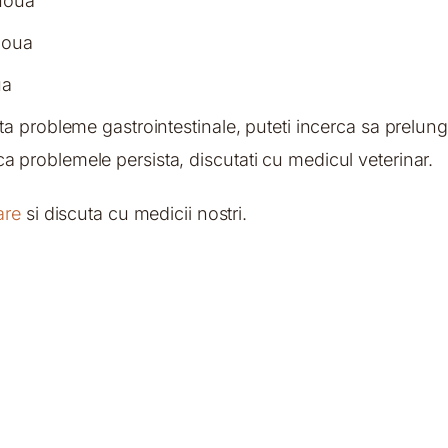
noua
noua
ua
 probleme gastrointestinale, puteti incerca sa prelungiti
problemele persista, discutati cu medicul veterinar.
are
si discuta cu medicii nostri.