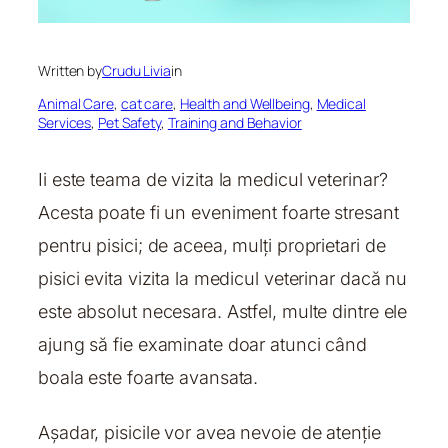
Written by
Crudu Livia
in
Animal Care
, 
cat care
, 
Health and Wellbeing
, 
Medical
Services
, 
Pet Safety
, 
Training and Behavior
Ii este teama de vizita la medicul veterinar?
Acesta poate fi un eveniment foarte stresant
pentru pisici; de aceea, mulți proprietari de
pisici evita vizita la medicul veterinar dacă nu
este absolut necesara. Astfel, multe dintre ele
ajung să fie examinate doar atunci când
boala este foarte avansata.
Așadar, pisicile vor avea nevoie de atenție