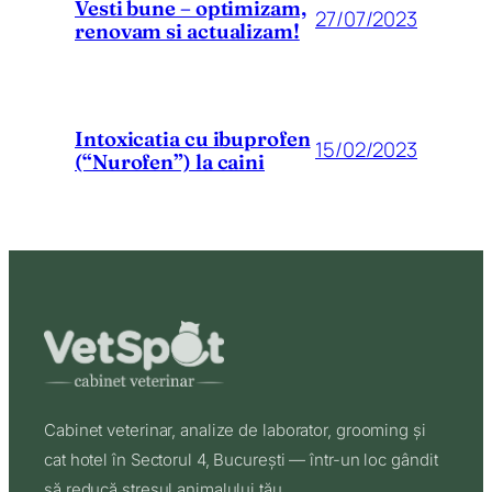
Vesti bune – optimizam,
27/07/2023
renovam si actualizam!
Intoxicatia cu ibuprofen
15/02/2023
(“Nurofen”) la caini
Cabinet veterinar, analize de laborator, grooming și
cat hotel în Sectorul 4, București — într-un loc gândit
să reducă stresul animalului tău.