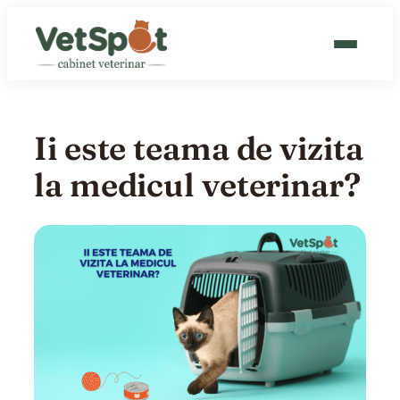
Sari
la
conținut
CABINET VETERINAR
Ii este teama de vizita
GROOMING
la medicul veterinar?
CAT HOTEL
BLOG
CONTACT
PROGRAMEAZĂ