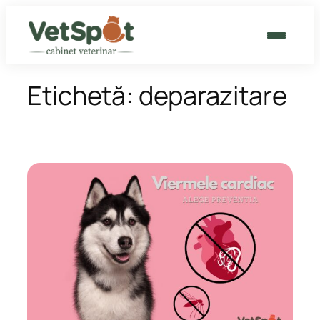
Sari
la
conținut
CABINET VETERINAR
Etichetă:
deparazitare
GROOMING
CAT HOTEL
BLOG
CONTACT
PROGRAMEAZĂ