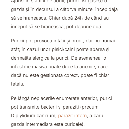
Ajunsi în stadiul de adult, puricii își găsesc o
gazda și în decursul a câtorva minute, încep deja
să se hraneasca. Chiar după 24h de când au
început să se hraneasca, pot depune ouă.
Puricii pot provoca iritatii și prurit, dar nu numai
atât; în cazul unor pisici/caini poate apărea și
dermatita alergica la purici. De asemenea, o
infestatie masivă poate duce la anemie, care,
dacă nu este gestionata corect, poate fi chiar
fatala.
Pe lângă neplacerile enumerate anterior, purici
pot transmite bacterii și paraziți (precum
Diplylidium caninum,
parazit intern
, a carui
gazda intermediara este puricele).